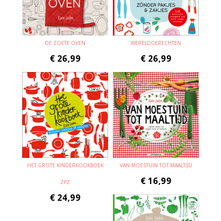
DE ZOETE OVEN
WERELDGERECHTEN
€
26,99
€
26,99
HET GROTE KINDERKOOKBOEK
VAN MOESTUIN TOT MAALTIJD
€
16,99
ZPZ
€
24,99