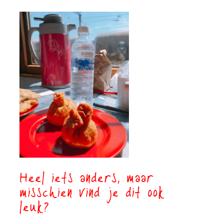
Heel iets anders, maar
misschien vind je dit ook
leuk?