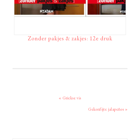
Zonder pakjes & zakjes: 12e druk
Vorig
« Griekse vis
bericht:
Volgend
Gekonfijte jalapeños »
bericht:
Primaire