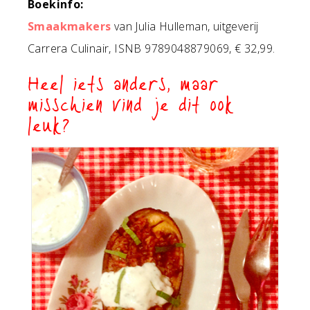
Boekinfo:
Smaakmakers
van Julia Hulleman, uitgeverij
Carrera Culinair, ISNB 9789048879069, € 32,99.
Heel iets anders, maar
misschien vind je dit ook
leuk?