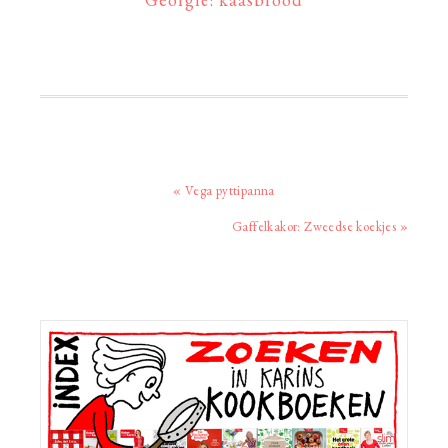
Vorig
« Vega pyttipanna
bericht:
Volgend
Gaffelkakor: Zweedse koekjes »
bericht:
Primaire
Sidebar