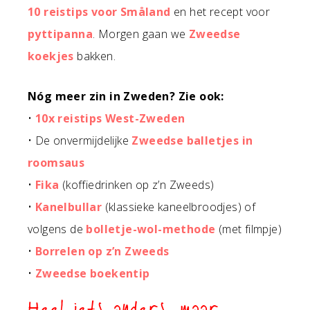
10 reistips voor Småland
en het recept voor
pyttipanna
. Morgen gaan we
Zweedse
koekjes
bakken.
Nóg meer zin in Zweden? Zie ook:
•
10x reistips West-Zweden
• De onvermijdelijke
Zweedse balletjes in
roomsaus
•
Fika
(koffiedrinken op z’n Zweeds)
•
Kanelbullar
(klassieke kaneelbroodjes) of
volgens de
bolletje-wol-methode
(met filmpje)
•
Borrelen op z’n Zweeds
•
Zweedse boekentip