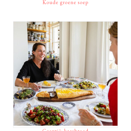
Koude groene soep
Georgië: kaasbrood