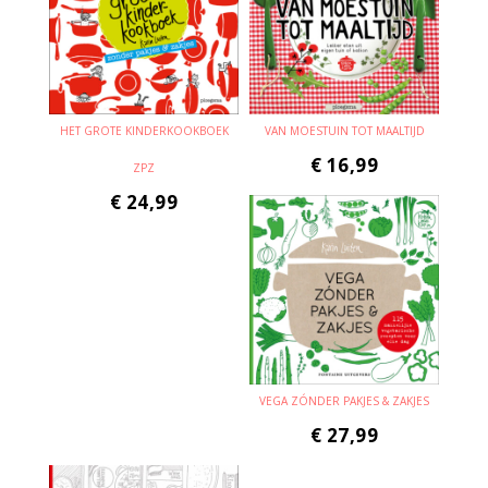
HET GROTE KINDERKOOKBOEK
VAN MOESTUIN TOT MAALTIJD
€
16,99
ZPZ
€
24,99
VEGA ZÓNDER PAKJES & ZAKJES
€
27,99