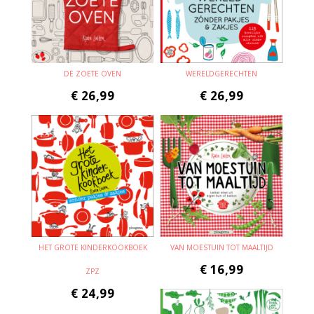
DE ZOETE OVEN
WERELDGERECHTEN
€
26,99
€
26,99
HET GROTE KINDERKOOKBOEK
VAN MOESTUIN TOT MAALTIJD
€
16,99
ZPZ
€
24,99