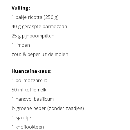
Vulling:
1 bakje ricotta (250 g)
40 g geraspte parmezaan
25 g pijnboompitten
1 limoen
zout & peper uit de molen
Huancaína-saus:
1 bol mozzarella
50 ml koffiemelk
1 handvol basilicum
½ groene peper (zonder zaadjes)
1 sjalotje
1 knoflookteen