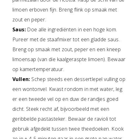
limoen erboven fijn. Breng flink op smaak met
zout en peper.
Saus:
Doe alle ingrediënten in een hoge kom.
Pureer met de staafmixer tot een gladde saus.
Breng op smaak met zout, peper en een kneep
limoensap (van die kaalgeraspte limoen). Bewaar
op kamertemperatuur.
Vullen:
Schep steeds een dessertlepel vulling op
een wontonvel. Kwast rondom in met water, leg
er een tweede vel op en duw de randjes goed
dicht. Steek recht af, bijvoorbeeld met een
geribbelde pastasteker. Bewaar de ravioli tot
gebruik afgedekt tussen twee theedoeken. Kook
ze in ± 4-5 minuten gaar in een grote pan water