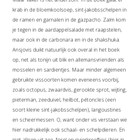
krab in de bloemkoolsoep, sint-jakobsschelpen in
de ramen en garnalen in de gazpacho. Zalm kom
je tegen in de aardappelsalade met raapstelen,
maar ook in de carbonara en in de shakshuka.
Ansjovis duikt natuurlijk ook overal in het boek
op, net als tonijn uit blik en allemansvrienden als
mosselen en sardientjes. Maar minder algemeen
gebruikte vissoorten komen eveneens voorbij,
zoals octopus, zwaardvis, gerookte sprot, wijting,
pieterman, zeeduivel, heilbot, pétoncles (een
soort kleine sint-jakobsschelpen), langoustines
en scheermessen. O, want onder vis verstaan we
hier nadrukkelijk ook schaal- en schelpdieren. En
niet alleen uit zee, forel en rivierkreeftjes (hier in