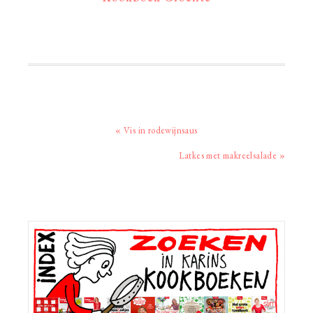
Vorig
« Vis in rodewijnsaus
bericht:
Volgend
Latkes met makreelsalade »
bericht:
Primaire
Sidebar