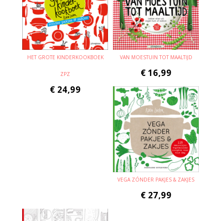
HET GROTE KINDERKOOKBOEK
VAN MOESTUIN TOT MAALTIJD
€
16,99
ZPZ
€
24,99
VEGA ZÓNDER PAKJES & ZAKJES
€
27,99