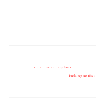
Vorig
« Toetje met rode appelmoes
bericht:
Volgend
Pindasoep met rijst »
bericht:
Primaire