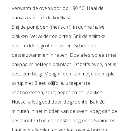
Verwarm de oven voor op 180 °C. Haal de
burrata vast uit de koelkast.
Snij de pompoen (met schil) in dunne halve
plakken. Verwijder de pitten. Snij de shiitake
doormidden, grote in vieren. Scheur de
oesterzwammen in repen. Doe alles op een met
bakpapier beklede bakplaat. Of zelfs twee, het is
best een berg. Meng in een kommetje de maple
syrup met 3 eetl olijfolie, uitgeperste
knoflooktenen, zout, peper en chilivlokken.
Hussel alles goed door de groente. Bak 20
minuten in het midden van de oven. Voeg dan de
pecannoten toe en rooster nog eens 5 minuten.
Laat iets afkoelen en verdeel over 4 borden.