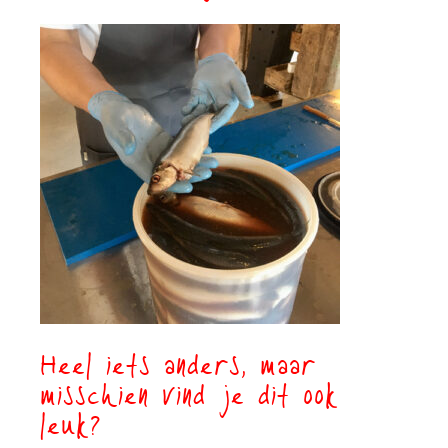
Heel iets anders, maar
misschien vind je dit ook
leuk?