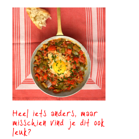
Heel iets anders, maar
misschien vind je dit ook
leuk?