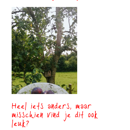
Heel iets anders, maar
misschien vind je dit ook
leuk?