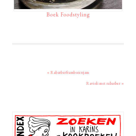
Boek Foodstyling
Vorig
« Rabarberframbozenjam
bericht:
Volgend
Ravioli met rabarber »
bericht:
Primaire
Sidebar