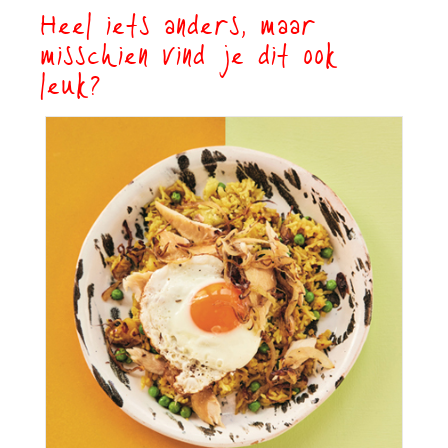
Heel iets anders, maar
misschien vind je dit ook
leuk?