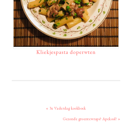
Kliekjespasta doperwten
Vorig
« 3x Vaderdag kookboek
bericht:
Volgend
Gezonde groentewraps? Apekool! »
bericht: