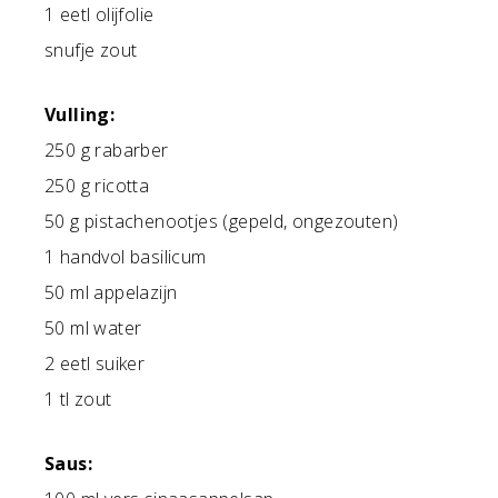
1 eetl olijfolie
snufje zout
Vulling:
250 g rabarber
250 g ricotta
50 g pistachenootjes (gepeld, ongezouten)
1 handvol basilicum
50 ml appelazijn
50 ml water
2 eetl suiker
1 tl zout
Saus: