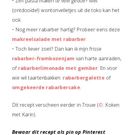
• Zelf pasta maken te veel gedoe? Met
(ontdooide!) wontonvelletjes uit de toko kan het
ook.
• Nog meer rabarber hartig? Probeer eens deze
makreelsalade met rabarber
.
• Toch liever zoet? Dan kan ik mijn frisse
rabarber-frambozenjam
van harte aanraden,
of
rabarberlimonade met gember
. En voor
wie wil taartenbakken:
rabarbergalette
of
omgekeerde rabarbercake
.
Dit recept verscheen eerder in
Trouw
(
©
: Koken
met Karin).
Bewaar dit recept als pin op Pinterest
: