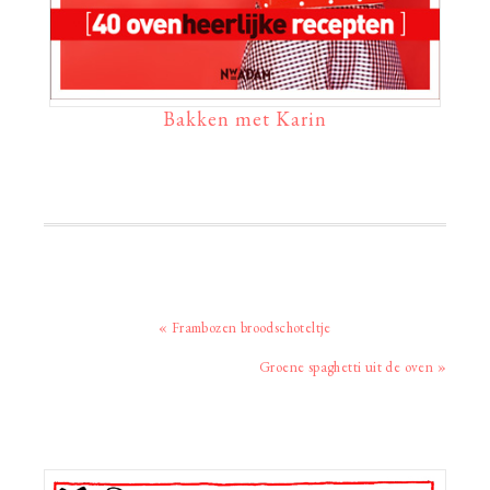
Bakken met Karin
Vorig
« Frambozen broodschoteltje
bericht:
Volgend
Groene spaghetti uit de oven »
bericht:
Primaire