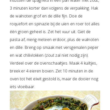
intussen de spaghetti in een pan water met zout,
3 minuten korter dan volgens de verpakking. Hak
de walnoten grof en de dille fijn. Doe de
roquefort en spinazie bij de uien en roer tot alles
één groen geheel is. Zet het vuur uit. Giet de
pasta af, meng meteen erdoor, plus de walnoten
en dille. Breng op smaak met versgemalen peper
en wat chilivlokken (zout zal niet nodig zijn).
Verdeel over de ovenschaaltjes. Maak 4 kuiltjes,
breek er 4 eieren boven. Zet 10 minuten in de
oven tot het eiwit gestold is, maar de dooier nog
iets vloeibaar.