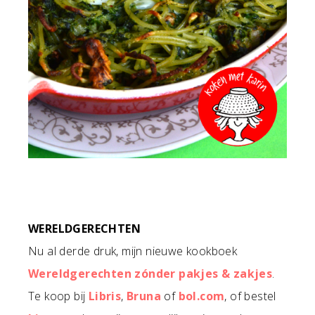
WERELDGERECHTEN
Nu al derde druk, mijn nieuwe kookboek
Wereldgerechten zónder pakjes & zakjes
.
Te koop bij
Libris
,
Bruna
of
bol.com
, of bestel