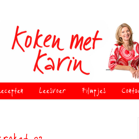
ecepten
Leesvoer
Filmpjes
Conta