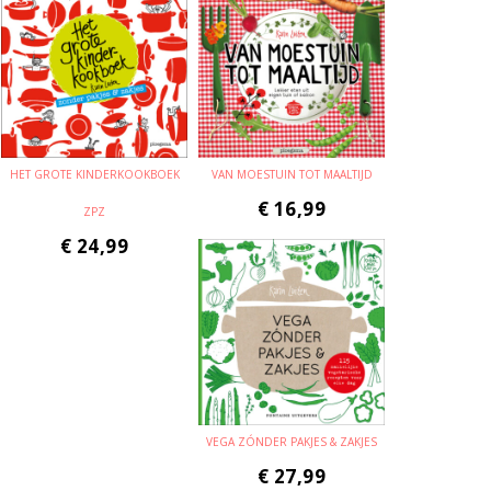
HET GROTE KINDERKOOKBOEK
VAN MOESTUIN TOT MAALTIJD
€
16,99
ZPZ
€
24,99
VEGA ZÓNDER PAKJES & ZAKJES
€
27,99