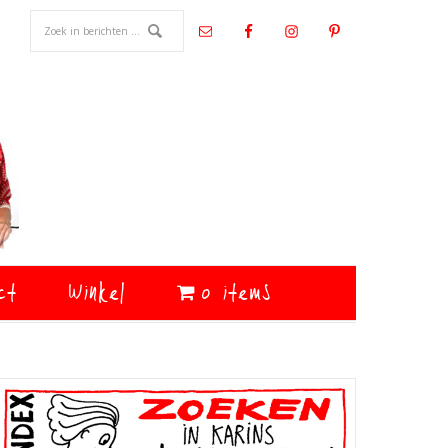
ct
Winkel
0 items
Primaire
Sidebar