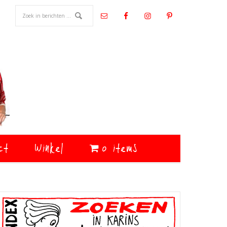
ct
Winkel
0 items
Primaire
Sidebar