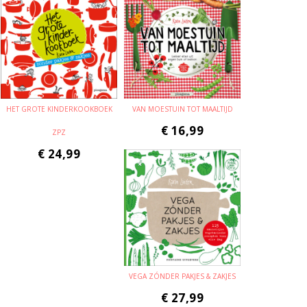
HET GROTE KINDERKOOKBOEK
VAN MOESTUIN TOT MAALTIJD
€
16,99
ZPZ
€
24,99
VEGA ZÓNDER PAKJES & ZAKJES
€
27,99