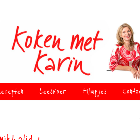
ecepten
Leesvoer
Filmpjes
Conta