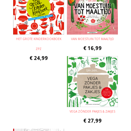
HET GROTE KINDERKOOKBOEK
VAN MOESTUIN TOT MAALTIJD
€
16,99
ZPZ
€
24,99
VEGA ZÓNDER PAKJES & ZAKJES
€
27,99