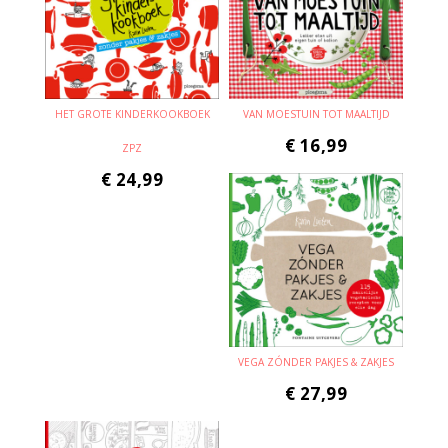
HET GROTE KINDERKOOKBOEK
VAN MOESTUIN TOT MAALTIJD
€
16,99
ZPZ
€
24,99
VEGA ZÓNDER PAKJES & ZAKJES
€
27,99