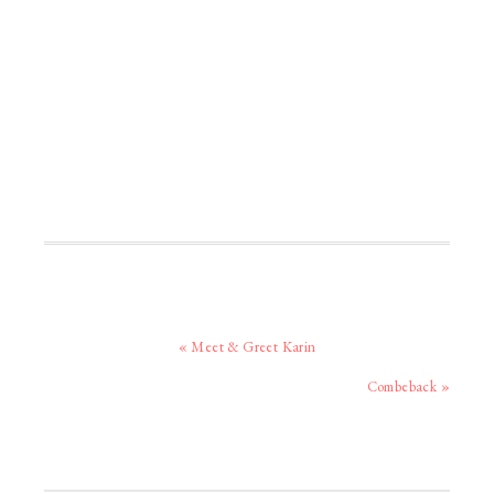
Vorig
« Meet & Greet Karin
bericht:
Volgend
Combeback »
bericht:
Primaire