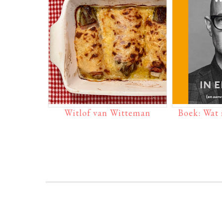
Witlof van Witteman
Boek: Wat i