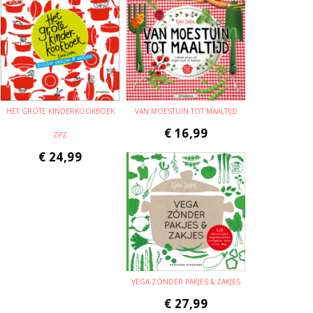
HET GROTE KINDERKOOKBOEK
VAN MOESTUIN TOT MAALTIJD
€
16,99
ZPZ
€
24,99
VEGA ZÓNDER PAKJES & ZAKJES
€
27,99