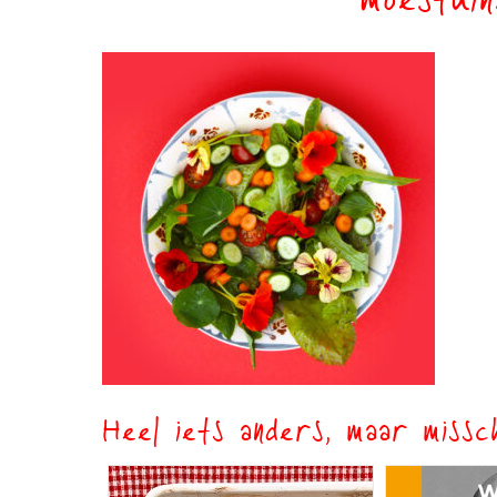
moestuin
Heel iets anders, maar missch