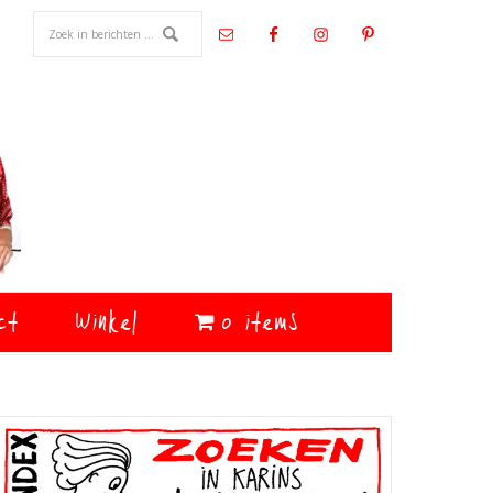
ct
Winkel
0 items
Primaire
Sidebar