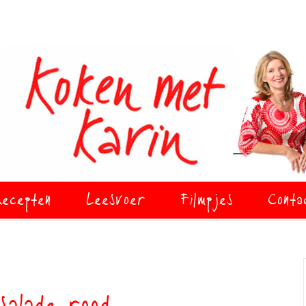
ecepten
Leesvoer
Filmpjes
Conta