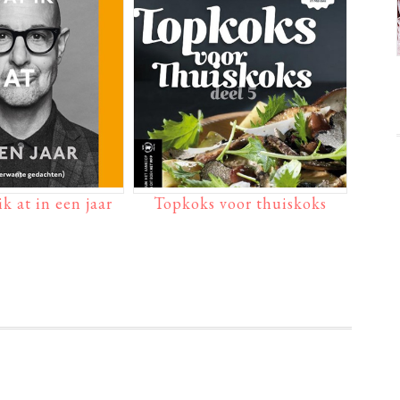
k at in een jaar
Topkoks voor thuiskoks