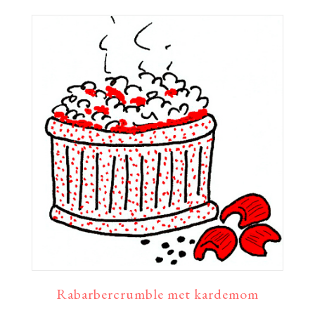
Rabarbercrumble met kardemom