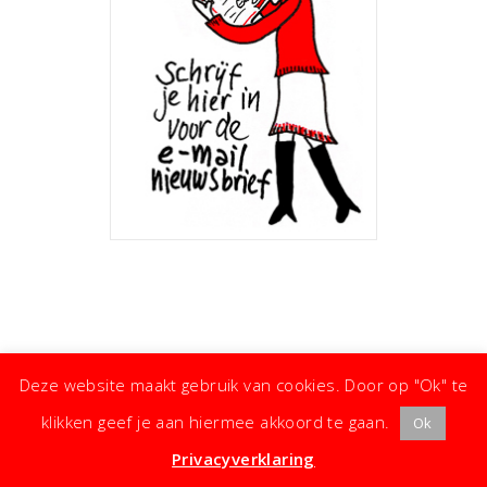
Deze website maakt gebruik van cookies. Door op "Ok" te
klikken geef je aan hiermee akkoord te gaan.
Ok
· ©
Copyright
·
Koken met Karin
· Kleine moeite, groot effect ·
Privacyverklaring
·
Privacyverklaring