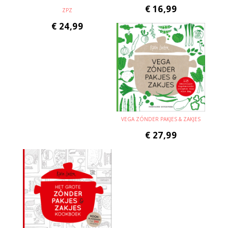
€
16,99
ZPZ
€
24,99
VEGA ZÓNDER PAKJES & ZAKJES
€
27,99