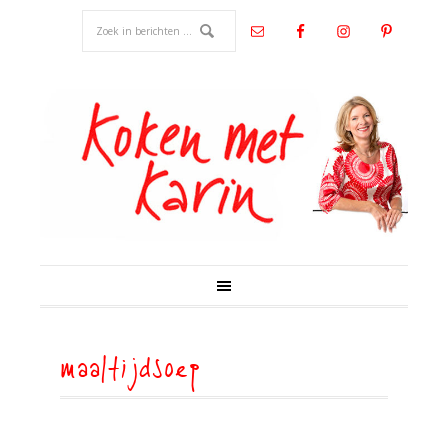
maaltijdsoep