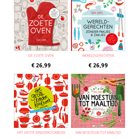
DE ZOETE OVEN
WERELDGERECHTEN
€
26,99
€
26,99
HET GROTE KINDERKOOKBOEK
VAN MOESTUIN TOT MAALTIJD