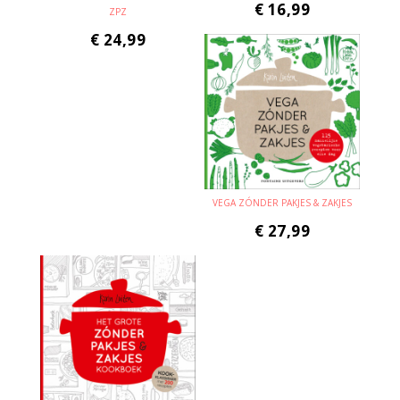
€
16,99
ZPZ
€
24,99
VEGA ZÓNDER PAKJES & ZAKJES
€
27,99