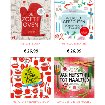
DE ZOETE OVEN
WERELDGERECHTEN
€
26,99
€
26,99
HET GROTE KINDERKOOKBOEK
VAN MOESTUIN TOT MAALTIJD