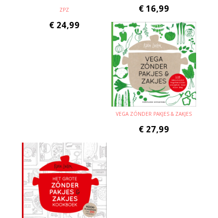
€
16,99
ZPZ
€
24,99
VEGA ZÓNDER PAKJES & ZAKJES
€
27,99