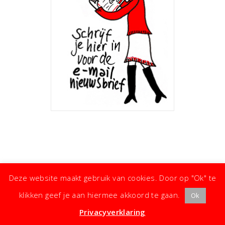
Deze website maakt gebruik van cookies. Door op "Ok" te
klikken geef je aan hiermee akkoord te gaan.
Ok
· ©
Copyright
·
Koken met Karin
· Kleine moeite, groot effect ·
Privacyverklaring
·
Privacyverklaring