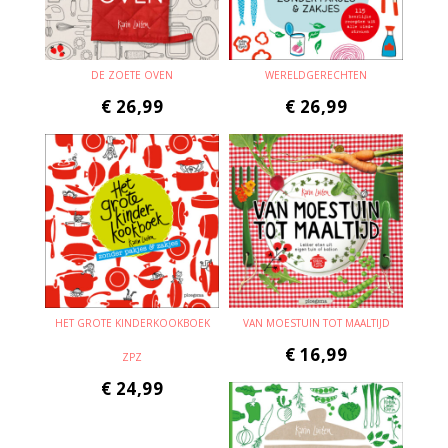
DE ZOETE OVEN
WERELDGERECHTEN
€
26,99
€
26,99
HET GROTE KINDERKOOKBOEK
VAN MOESTUIN TOT MAALTIJD
€
16,99
ZPZ
€
24,99