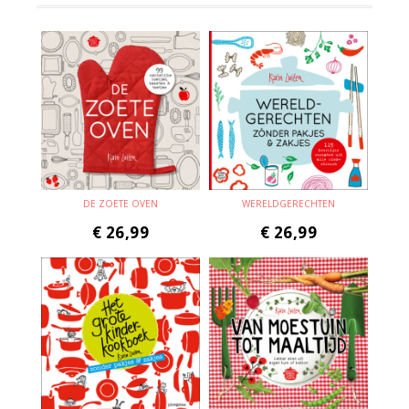
DE ZOETE OVEN
WERELDGERECHTEN
€
26,99
€
26,99