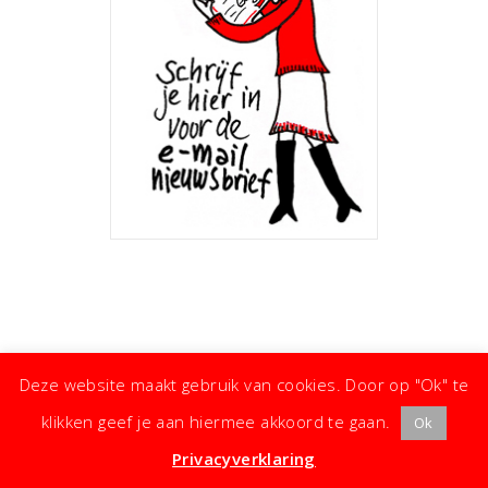
Deze website maakt gebruik van cookies. Door op "Ok" te
klikken geef je aan hiermee akkoord te gaan.
Ok
· ©
Copyright
·
Koken met Karin
· Kleine moeite, groot effect ·
Privacyverklaring
·
Privacyverklaring