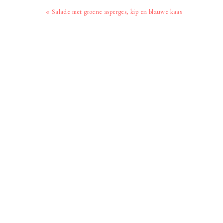
Vorig
« Salade met groene asperges, kip en blauwe kaas
bericht: