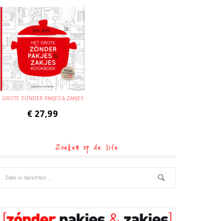
GROTE ZÓNDER PAKJES & ZAKJES
€
27,99
Zoeken op de site