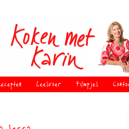
ecepten
Leesvoer
Filmpjes
Conta