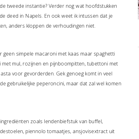
 de tweede instantie? Verder nog wat hoofdstukken
de deed in Napels. En ook weet ik intussen dat je
n, anders kloppen de verhoudingen niet.
er geen simpele macaroni met kaas maar spaghetti
ti met mul, rozijnen en pijnboompitten, tubettoni met
sta voor gevorderden. Gek genoeg komt in veel
 de gebruikelijke peperoncini, maar dat zal wel komen
 ingrediënten zoals lendenbiefstuk van buffel,
destoelen, piennolo tomaatjes, ansjovisextract uit