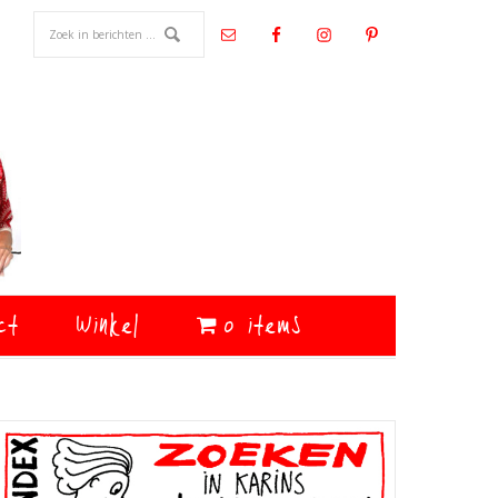
ct
Winkel
0 items
Primaire
Sidebar