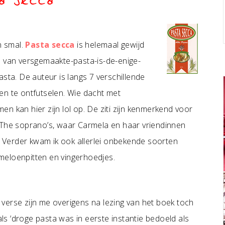
a secca
n smal.
Pasta secca
is helemaal gewijd
d van versgemaakte-pasta-is-de-enige-
sta. De auteur is langs 7 verschillende
en te ontfutselen. Wie dacht met
men kan hier zijn lol op. De ziti zijn kenmerkend voor
 The soprano’s, waar Carmela en haar vriendinnen
n. Verder kwam ik ook allerlei onbekende soorten
meloenpitten en vingerhoedjes.
verse zijn me overigens na lezing van het boek toch
als ‘droge pasta was in eerste instantie bedoeld als