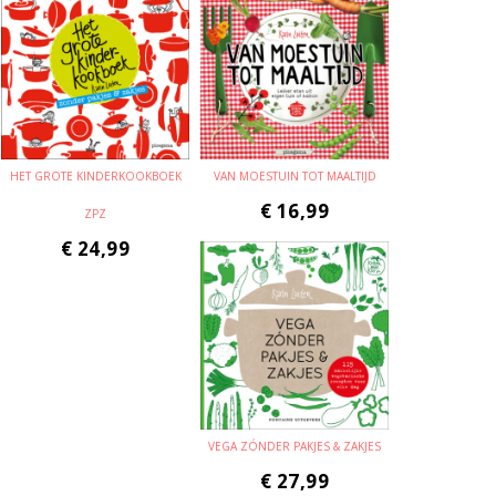
HET GROTE KINDERKOOKBOEK
VAN MOESTUIN TOT MAALTIJD
€
16,99
ZPZ
€
24,99
VEGA ZÓNDER PAKJES & ZAKJES
€
27,99