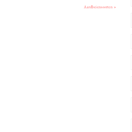
Volgend
Aardbeiensoorten »
bericht: