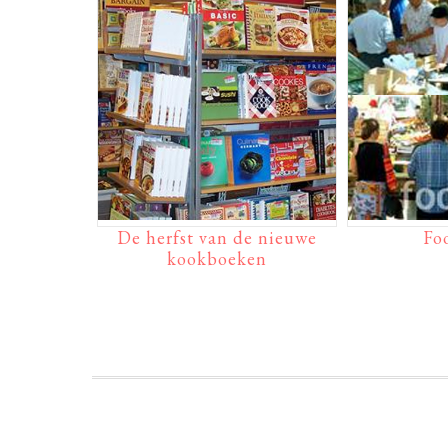
De herfst van de nieuwe
Fo
kookboeken