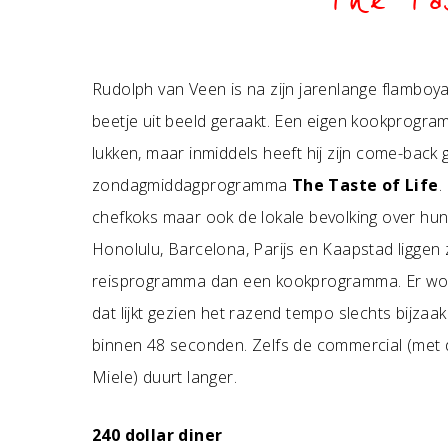
The Tas
Rudolph van Veen is na zijn jarenlange flamboy
beetje uit beeld geraakt. Een eigen kookprogra
lukken, maar inmiddels heeft hij zijn come-back 
zondagmiddagprogramma
The Taste of Life
.
chefkoks maar ook de lokale bevolking over hun
Honolulu, Barcelona, Parijs en Kaapstad liggen
reisprogramma dan een kookprogramma. Er word
dat lijkt gezien het razend tempo slechts bijza
binnen 48 seconden. Zelfs de commercial (met d
Miele) duurt langer.
240 dollar diner