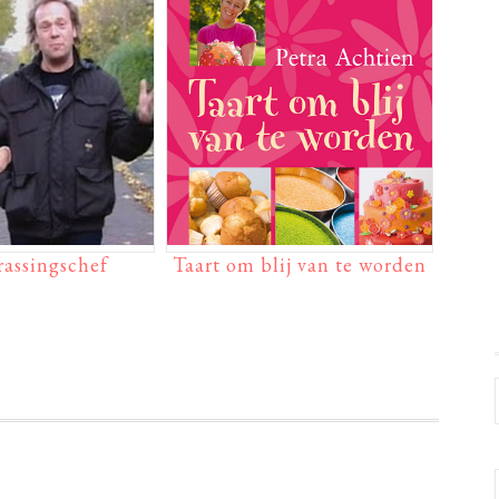
rassingschef
Taart om blij van te worden