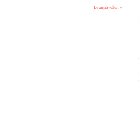
Volgend
Loempiavellen »
bericht: