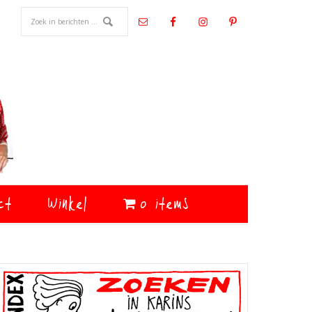
ct
Winkel
0 items
Primaire
Sidebar