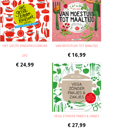
HET GROTE KINDERKOOKBOEK
VAN MOESTUIN TOT MAALTIJD
€
16,99
ZPZ
€
24,99
VEGA ZÓNDER PAKJES & ZAKJES
€
27,99