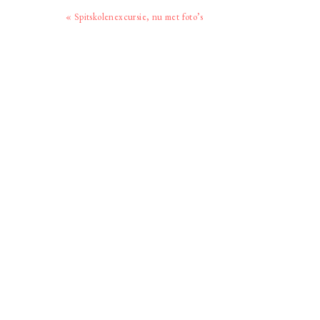
Vorig
« Spitskolenexcursie, nu met foto’s
bericht: