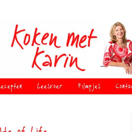
ecepten
Leesvoer
Filmpjes
Conta