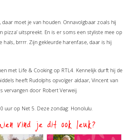
h, daar moet je van houden. Onnavolgbaar zoals hij
 pizza’ uitspreekt. En is er soms een styliste mee op
hals, brrrr. Zijn gekleurde harenfase, daar is hij
samen met Life & Cooking op RTL4. Kennelijk durft hij de
middels heeft Rudolphs opvolger aldaar, Vincent van
is vervangen door Robert Verweij.
30 uur op Net 5. Deze zondag: Honolulu.
ien vind je dit ook leuk?