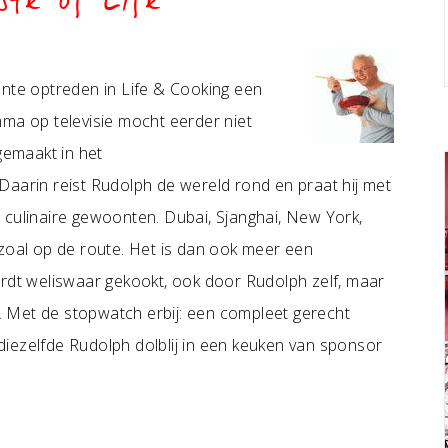
te of Life
ante optreden in Life & Cooking een
mma op televisie mocht eerder niet
gemaakt in het
 Daarin reist Rudolph de wereld rond en praat hij met
 culinaire gewoonten. Dubai, Sjanghai, New York,
 zoal op de route. Het is dan ook meer een
t weliswaar gekookt, ook door Rudolph zelf, maar
ak. Met de stopwatch erbij: een compleet gerecht
iezelfde Rudolph dolblij in een keuken van sponsor