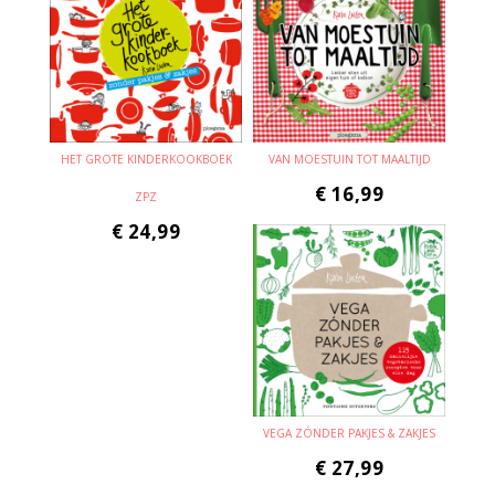
HET GROTE KINDERKOOKBOEK
VAN MOESTUIN TOT MAALTIJD
€
16,99
ZPZ
€
24,99
VEGA ZÓNDER PAKJES & ZAKJES
€
27,99