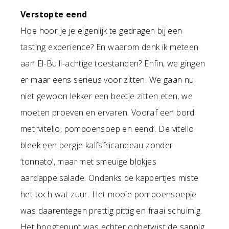
Verstopte eend
Hoe hoor je je eigenlijk te gedragen bij een
tasting experience? En waarom denk ik meteen
aan El-Bulli-achtige toestanden? Enfin, we gingen
er maar eens serieus voor zitten. We gaan nu
niet gewoon lekker een beetje zitten eten, we
moeten proeven en ervaren. Vooraf een bord
met ‘vitello, pompoensoep en eend’. De vitello
bleek een bergje kalfsfricandeau zonder
‘tonnato’, maar met smeuïge blokjes
aardappelsalade. Ondanks de kappertjes miste
het toch wat zuur. Het mooie pompoensoepje
was daarentegen prettig pittig en fraai schuimig.
Het hoogtepunt was echter onbetwist de sappig