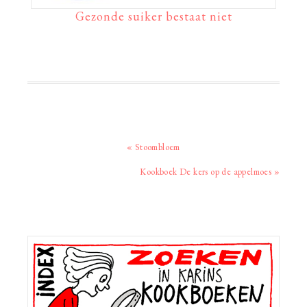
Gezonde suiker bestaat niet
Vorig
« Stoombloem
bericht:
Volgend
Kookboek De kers op de appelmoes »
bericht:
Primaire
Sidebar