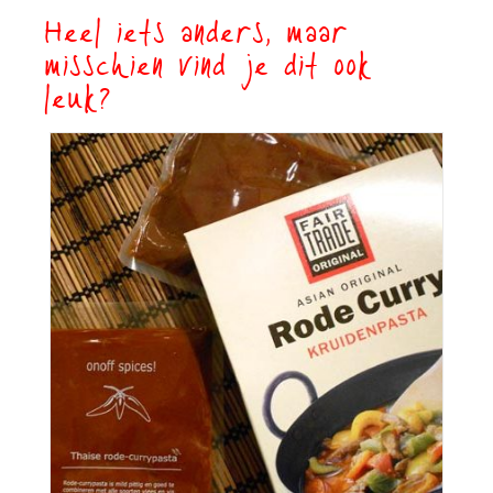
Heel iets anders, maar
misschien vind je dit ook
leuk?