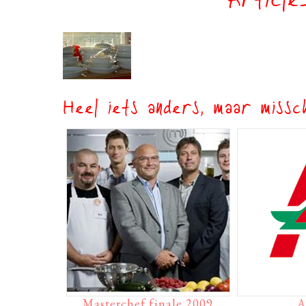
Article
Heel iets anders, maar missch
Masterchef finale 2009
A