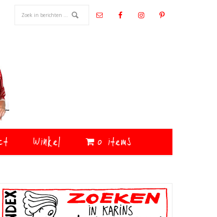
ct
Winkel
0 items
Primaire
Sidebar