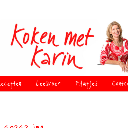
ecepten
Leesvoer
Filmpjes
Conta