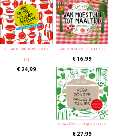
HET GROTE KINDERKOOKBOEK
VAN MOESTUIN TOT MAALTIJD
€
16,99
ZPZ
€
24,99
VEGA ZÓNDER PAKJES & ZAKJES
€
27,99