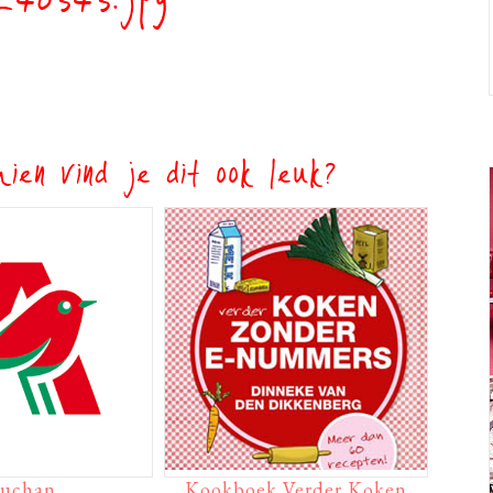
_40343.jpg
ien vind je dit ook leuk?
uchan
Kookboek Verder Koken