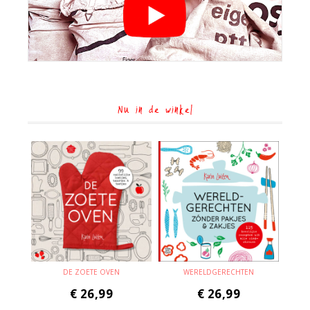
Nu in de winkel
DE ZOETE OVEN
WERELDGERECHTEN
€
26,99
€
26,99