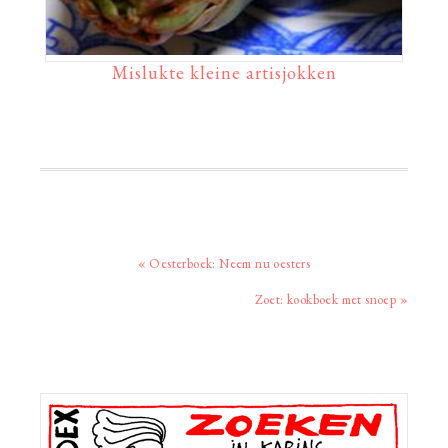
Mislukte kleine artisjokken
Vorig
« Oesterboek: Neem nu oesters
bericht:
Volgend
Zoet: kookboek met snoep »
bericht:
Primaire
Sidebar