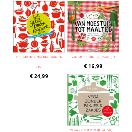
HET GROTE KINDERKOOKBOEK
VAN MOESTUIN TOT MAALTIJD
€
16,99
ZPZ
€
24,99
VEGA ZÓNDER PAKJES & ZAKJES