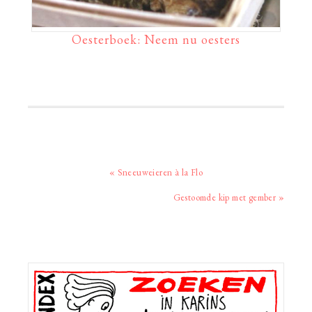
Oesterboek: Neem nu oesters
Vorig
« Sneeuweieren à la Flo
bericht:
Volgend
Gestoomde kip met gember »
bericht:
Primaire
Sidebar