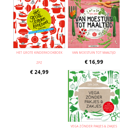
HET GROTE KINDERKOOKBOEK
VAN MOESTUIN TOT MAALTIJD
€
16,99
ZPZ
€
24,99
VEGA ZÓNDER PAKJES & ZAKJES