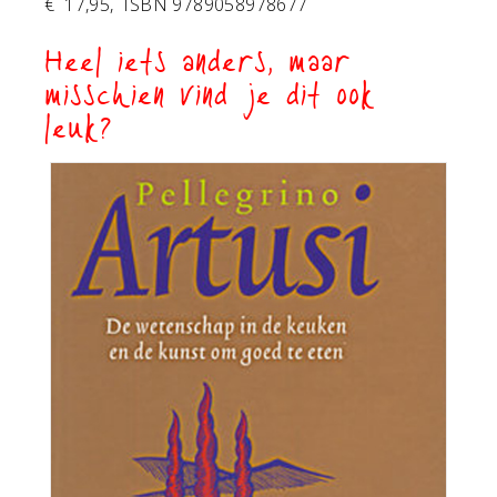
€ 17,95, ISBN 9789058978677
Heel iets anders, maar
misschien vind je dit ook
leuk?