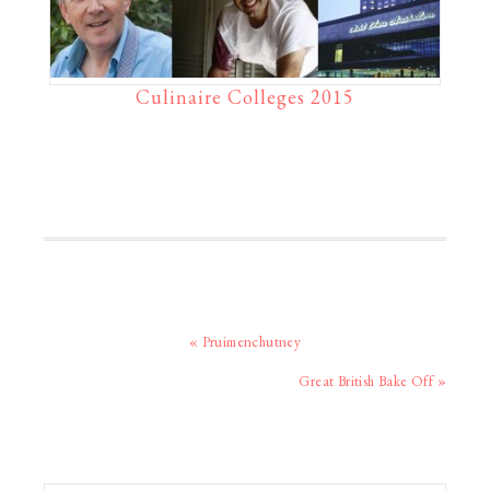
Culinaire Colleges 2015
Vorig
« Pruimenchutney
bericht:
Volgend
Great British Bake Off »
bericht:
Primaire