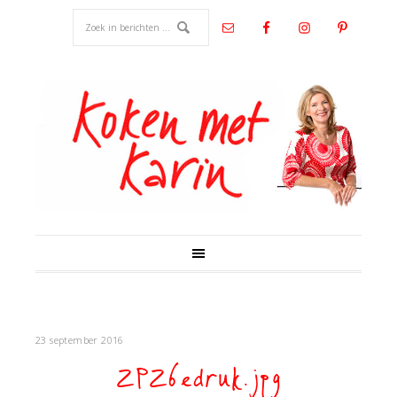
23 september 2016
ZPZ6edruk.jpg