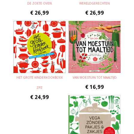
DE ZOETE OVEN
WERELDGERECHTEN
€
26,99
€
26,99
HET GROTE KINDERKOOKBOEK
VAN MOESTUIN TOT MAALTIJD
€
16,99
ZPZ
€
24,99