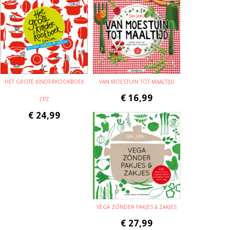
HET GROTE KINDERKOOKBOEK
VAN MOESTUIN TOT MAALTIJD
€
16,99
ZPZ
€
24,99
VEGA ZÓNDER PAKJES & ZAKJES
€
27,99