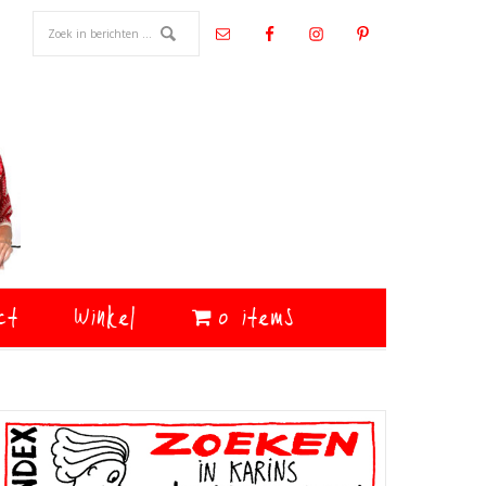
ct
Winkel
0 items
Primaire
Sidebar