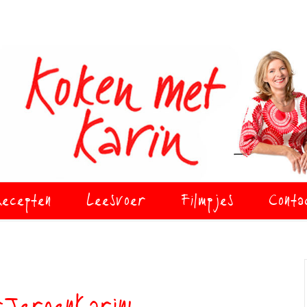
ecepten
Leesvoer
Filmpjes
Conta