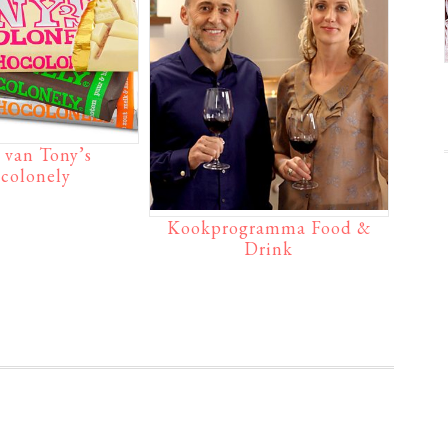
 van Tony’s
colonely
Kookprogramma Food &
Drink