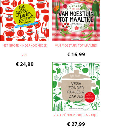
HET GROTE KINDERKOOKBOEK
VAN MOESTUIN TOT MAALTIJD
€
16,99
ZPZ
€
24,99
VEGA ZÓNDER PAKJES & ZAKJES
€
27,99