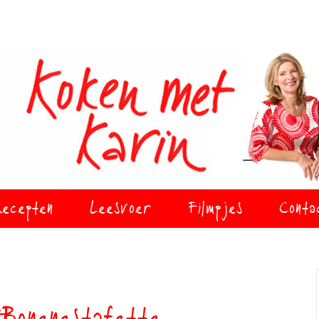
ecepten
Leesvoer
Filmpjes
Conta