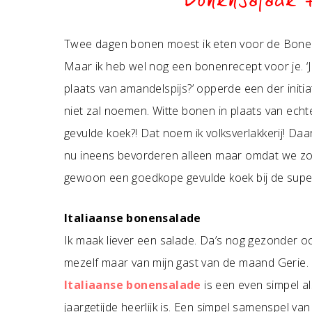
Bonensalade 
Twee dagen bonen moest ik eten voor de Bonen
Maar ik heb wel nog een bonenrecept voor je. ‘
plaats van amandelspijs?’ opperde een der initia
niet zal noemen. Witte bonen in plaats van echt
gevulde koek?! Dat noem ik volksverlakkerij! Daar 
nu ineens bevorderen alleen maar omdat we z
gewoon een goedkope gevulde koek bij de super
Italiaanse bonensalade
Ik maak liever een salade. Da’s nog gezonder ook
mezelf maar van mijn gast van de maand Gerie
Italiaanse bonensalade
is een even simpel al
jaargetijde heerlijk is. Een simpel samenspel v