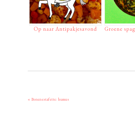
Op naar Antipakjesavond
Groene spag
Vorig
« Bonenestafette: humus
bericht: