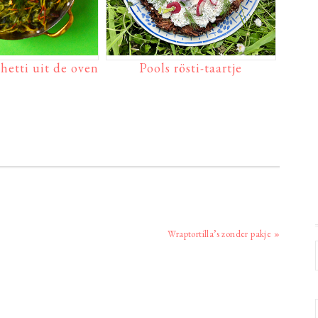
hetti uit de oven
Pools rösti-taartje
Volgend
Wraptortilla’s zonder pakje »
bericht: