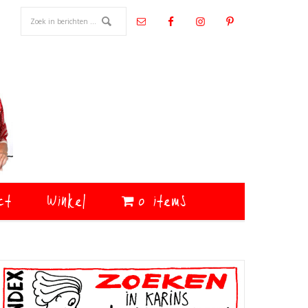
ct
Winkel
0 items
Primaire
Sidebar