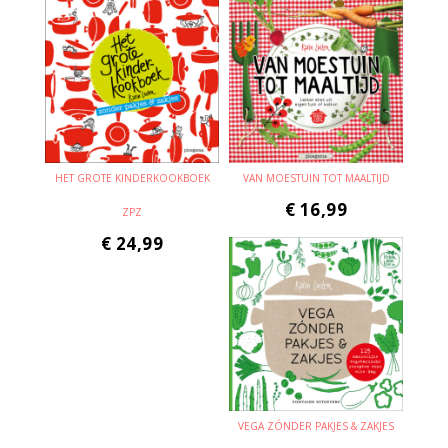
HET GROTE KINDERKOOKBOEK
VAN MOESTUIN TOT MAALTIJD
€
16,99
ZPZ
€
24,99
VEGA ZÓNDER PAKJES & ZAKJES