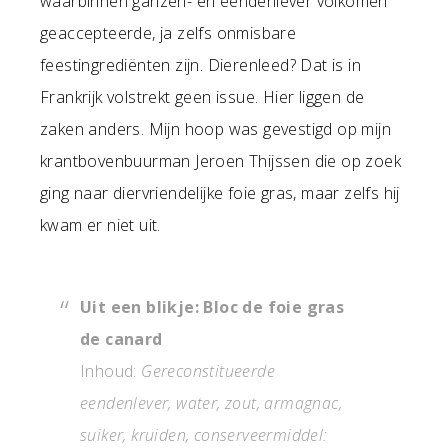
waarbinnen ganzen- en eendenlever volkomen
geaccepteerde, ja zelfs onmisbare
feestingrediënten zijn. Dierenleed? Dat is in
Frankrijk volstrekt geen issue. Hier liggen de
zaken anders. Mijn hoop was gevestigd op mijn
krantbovenbuurman Jeroen Thijssen die op zoek
ging naar diervriendelijke foie gras, maar zelfs hij
kwam er niet uit.
Uit een blikje: Bloc de foie gras
de canard
Inhoud:
Gereconstitueerde
eendenlever, water, zout, armagnac,
suiker, kruiden, conserveermiddel: