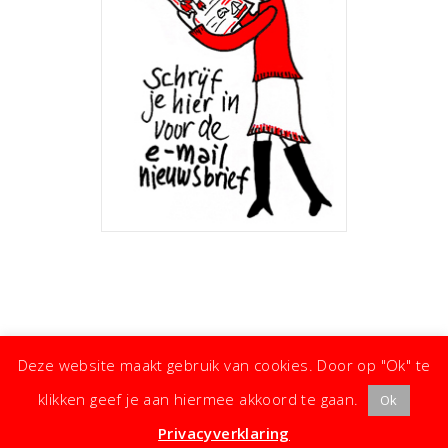
Deze website maakt gebruik van cookies. Door op "Ok" te
klikken geef je aan hiermee akkoord te gaan.
Ok
· ©
Copyright
·
Koken met Karin
· Kleine moeite, groot effect ·
Privacyverklaring
·
Privacyverklaring