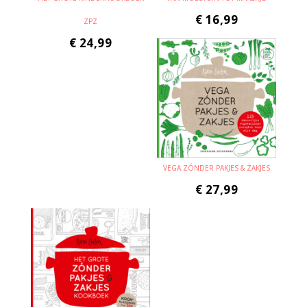
€
16,99
ZPZ
€
24,99
VEGA ZÓNDER PAKJES & ZAKJES
€
27,99