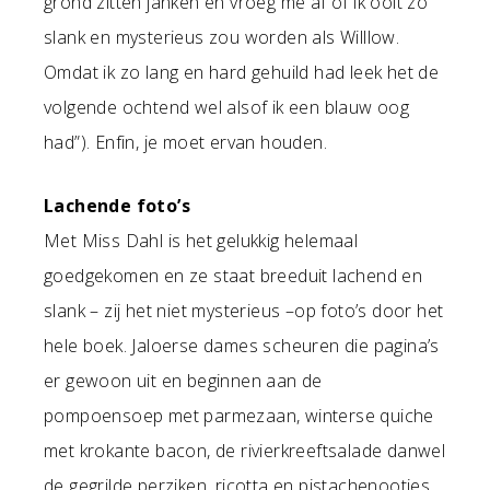
grond zitten janken en vroeg me af of ik ooit zo
slank en mysterieus zou worden als Willlow.
Omdat ik zo lang en hard gehuild had leek het de
volgende ochtend wel alsof ik een blauw oog
had”). Enfin, je moet ervan houden.
Lachende foto’s
Met Miss Dahl is het gelukkig helemaal
goedgekomen en ze staat breeduit lachend en
slank – zij het niet mysterieus –op foto’s door het
hele boek. Jaloerse dames scheuren die pagina’s
er gewoon uit en beginnen aan de
pompoensoep met parmezaan, winterse quiche
met krokante bacon, de rivierkreeftsalade danwel
de gegrilde perziken, ricotta en pistachenootjes.