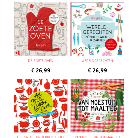
DE ZOETE OVEN
WERELDGERECHTEN
€
26,99
€
26,99
HET GROTE KINDERKOOKBOEK
VAN MOESTUIN TOT MAALTIJD