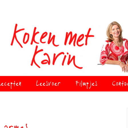
ecepten
Leesvoer
Filmpjes
Conta