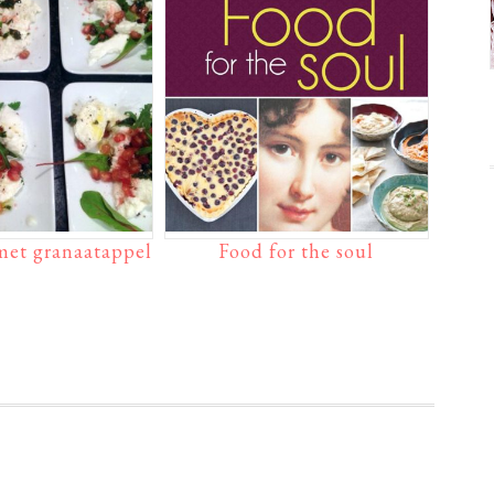
met granaatappel
Food for the soul