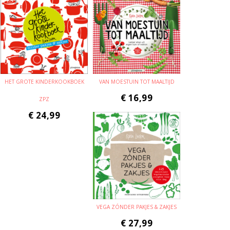
HET GROTE KINDERKOOKBOEK
VAN MOESTUIN TOT MAALTIJD
€
16,99
ZPZ
€
24,99
VEGA ZÓNDER PAKJES & ZAKJES
€
27,99