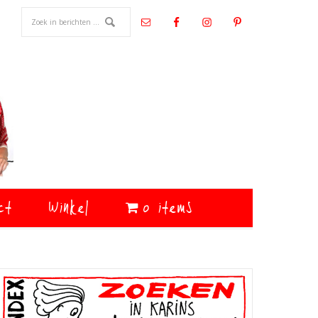
ct
Winkel
0 items
Primaire
Sidebar