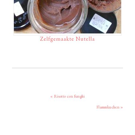
Zelfgemaakte Nutella
Vorig
« Risotto con funghi
bericht:
Volgend
Flammkuchen »
bericht: