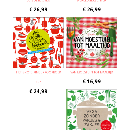
DE ZOETE OVEN
WERELDGERECHTEN
€
26,99
€
26,99
HET GROTE KINDERKOOKBOEK
VAN MOESTUIN TOT MAALTIJD
€
16,99
ZPZ
€
24,99