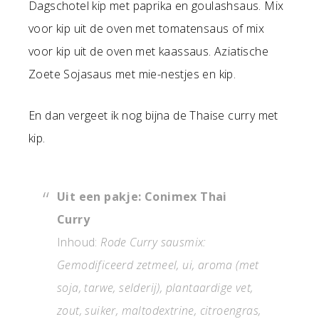
Dagschotel kip met paprika en goulashsaus. Mix
voor kip uit de oven met tomatensaus of mix
voor kip uit de oven met kaassaus. Aziatische
Zoete Sojasaus met mie-nestjes en kip.
En dan vergeet ik nog bijna de Thaise curry met
kip.
Uit een pakje: Conimex Thai
Curry
Inhoud:
Rode Curry sausmix:
Gemodificeerd zetmeel, ui, aroma (met
soja, tarwe, selderij), plantaardige vet,
zout, suiker, maltodextrine, citroengras,