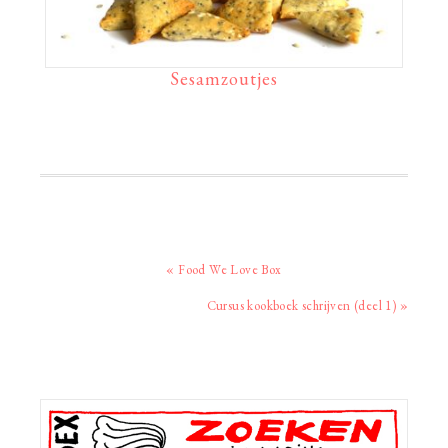
Sesamzoutjes
Vorig
« Food We Love Box
bericht:
Volgend
Cursus kookboek schrijven (deel 1) »
bericht:
Primaire
Sidebar