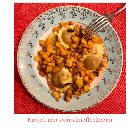
Ravioli met zwarteknoflookboter