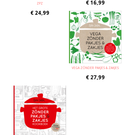
€
16,99
ZPZ
€
24,99
VEGA ZÓNDER PAKJES & ZAKJES
€
27,99