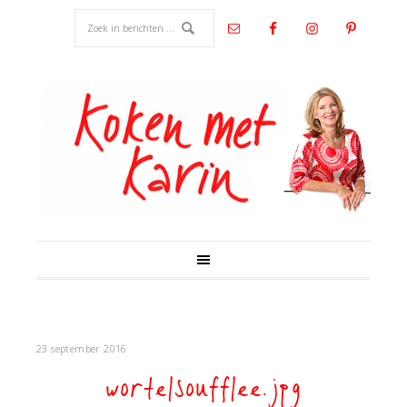
23 september 2016
wortelsoufflee.jpg