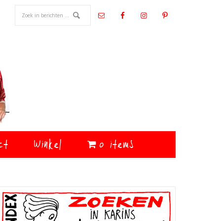
ct
Winkel
0 items
Primaire
Sidebar