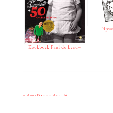
Dipsa
Kookboek Paul de Leeuw
Vorig
« Marres Kitchen in Maastricht
bericht: