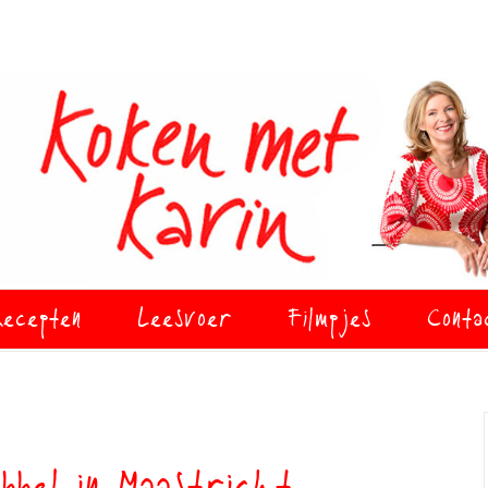
ecepten
Leesvoer
Filmpjes
Conta