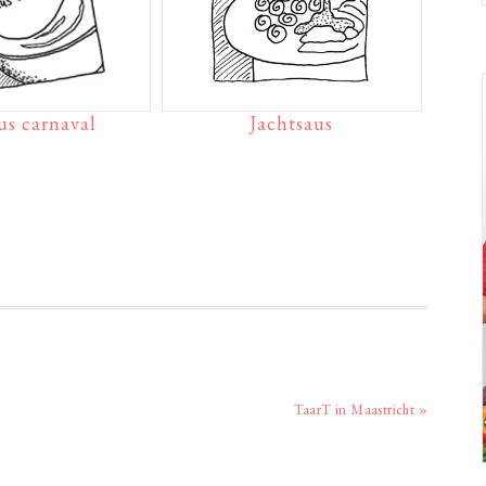
us carnaval
Jachtsaus
Volgend
TaarT in Maastricht »
bericht: