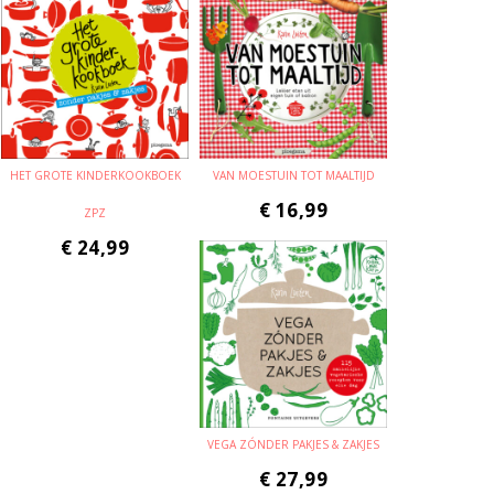
HET GROTE KINDERKOOKBOEK
VAN MOESTUIN TOT MAALTIJD
€
16,99
ZPZ
€
24,99
VEGA ZÓNDER PAKJES & ZAKJES
€
27,99