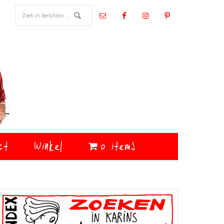
ct
Winkel
0 items
Primaire
Sidebar