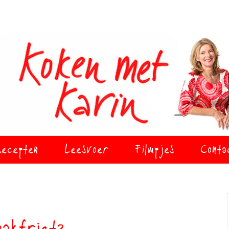
ecepten
Leesvoer
Filmpjes
Conta