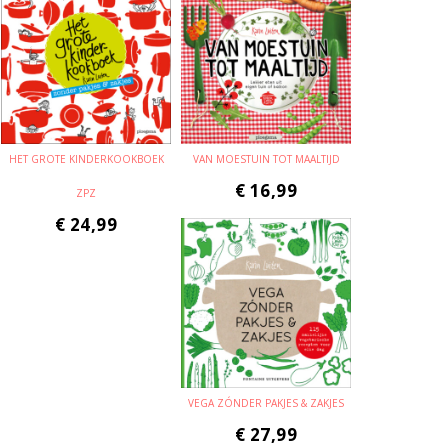
HET GROTE KINDERKOOKBOEK
VAN MOESTUIN TOT MAALTIJD
€
16,99
ZPZ
€
24,99
VEGA ZÓNDER PAKJES & ZAKJES
€
27,99