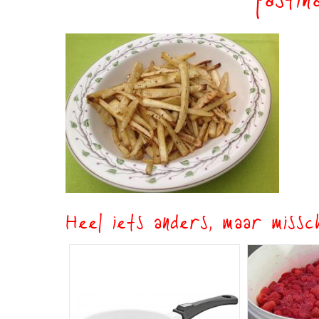
pastin
Heel iets anders, maar missch