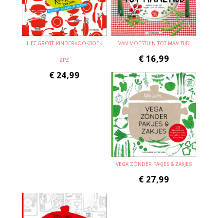
HET GROTE KINDERKOOKBOEK
VAN MOESTUIN TOT MAALTIJD
€
16,99
ZPZ
€
24,99
VEGA ZÓNDER PAKJES & ZAKJES
€
27,99