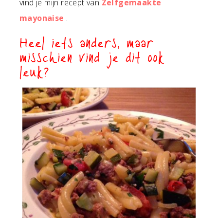
vind je mijn recept van
Zelfgemaakte
mayonaise
.
Heel iets anders, maar
misschien vind je dit ook
leuk?