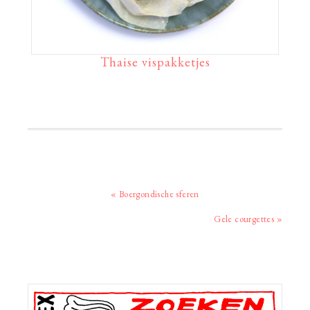
Thaise vispakketjes
Vorig
« Boergondische sferen
bericht:
Volgend
Gele courgettes »
bericht:
Primaire