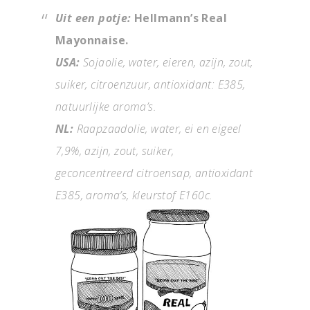
Uit een potje:
Hellmann’s Real
Mayonnaise.
USA:
Sojaolie, water, eieren, azijn, zout,
suiker, citroenzuur, antioxidant: E385,
natuurlijke aroma’s.
NL:
Raapzaadolie, water, ei en eigeel
7,9%, azijn, zout, suiker,
geconcentreerd citroensap, antioxidant
E385, aroma’s, kleurstof E160c.