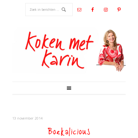
13 november 2014
Boekalicious