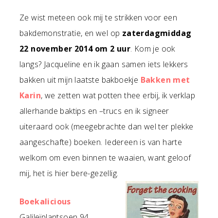
Ze wist meteen ook mij te strikken voor een
bakdemonstratie, en wel op
zaterdagmiddag
22 november 2014 om 2 uur
. Kom je ook
langs? Jacqueline en ik gaan samen iets lekkers
bakken uit mijn laatste bakboekje
Bakken met
Karin
, we zetten wat potten thee erbij, ik verklap
allerhande baktips en –trucs en ik signeer
uiteraard ook (meegebrachte dan wel ter plekke
aangeschafte) boeken. Iedereen is van harte
welkom om even binnen te waaien, want geloof
mij, het is hier bere-gezellig.
Boekalicious
Galileïplantsoen 94