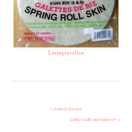
Loempiavellen
Vorig
« Zadina’s Kitchen
bericht:
Volgend
Lekker Cullie met Unilever?! »
bericht: