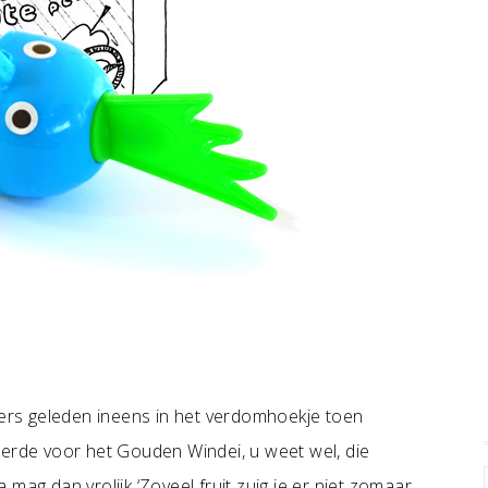
rs geleden ineens in het verdomhoekje toen
de voor het Gouden Windei, u weet wel, die
mag dan vrolijk ‘Zoveel fruit zuig je er niet zomaar