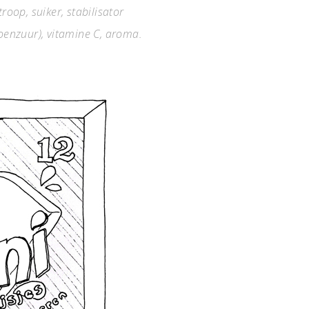
roop, suiker, stabilisator
oenzuur), vitamine C, aroma.