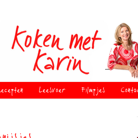
ecepten
Leesvoer
Filmpjes
Conta