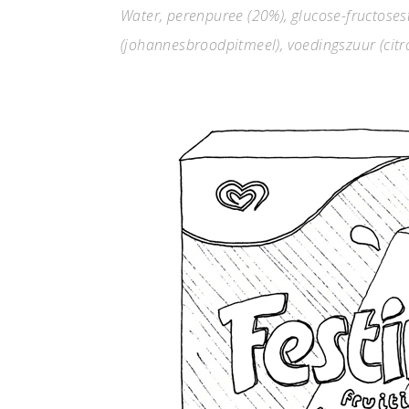
Water, perenpuree (20%), glucose-fructosest
(johannesbroodpitmeel), voedingszuur (citr