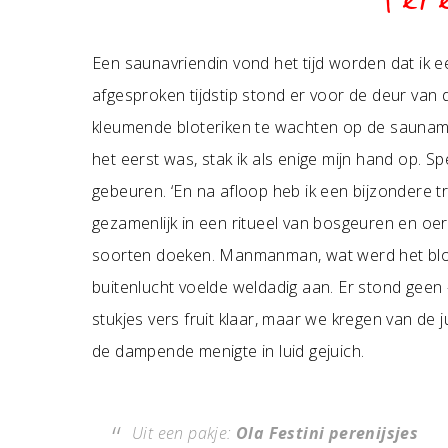
Pere
Een saunavriendin vond het tijd worden dat ik 
afgesproken tijdstip stond er voor de deur van
kleumende bloteriken te wachten op de sauname
het eerst was, stak ik als enige mijn hand op. Sp
gebeuren. ‘En na afloop heb ik een bijzondere tr
gezamenlijk in een ritueel van bosgeuren en oe
soorten doeken. Manmanman, wat werd het bloody
buitenlucht voelde weldadig aan. Er stond geen –
stukjes vers fruit klaar, maar we kregen van de
de dampende menigte in luid gejuich.
Uit een pakje:
Ola Festini perenijsjes