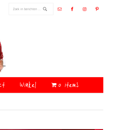
ct
Winkel
0 items
Primaire
Sidebar