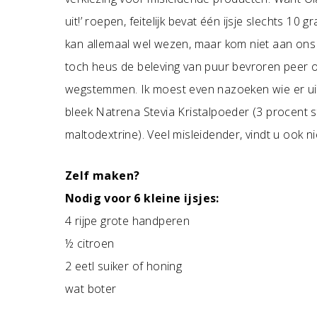
uit!’ roepen, feitelijk bevat één ijsje slechts 1
kan allemaal wel wezen, maar kom niet aan ons al
toch heus de beleving van puur bevroren peer op 
wegstemmen. Ik moest even nazoeken wie er uitei
bleek Natrena Stevia Kristalpoeder (3 procent s
maltodextrine). Veel misleidender, vindt u ook ni
Zelf maken?
Nodig voor 6 kleine ijsjes:
4 rijpe grote handperen
½ citroen
2 eetl suiker of honing
wat boter