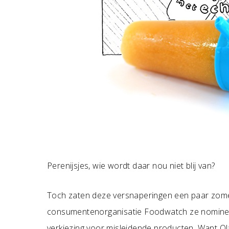
Perenijsjes, wie wordt daar nou niet blij van?
Toch zaten deze versnaperingen een paar zome
consumentenorganisatie Foodwatch ze nomineer
verkiezing voor misleidende producten. Want Ola 