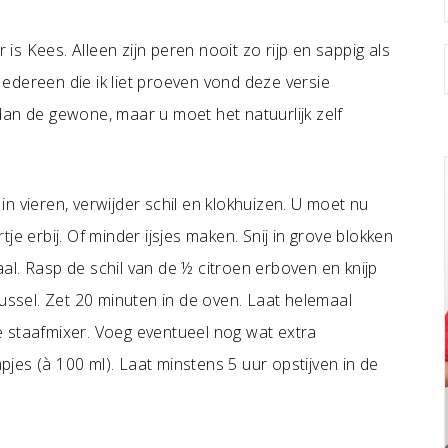
 is Kees. Alleen zijn peren nooit zo rijp en sappig als
 Iedereen die ik liet proeven vond deze versie
dan de gewone, maar u moet het natuurlijk zelf
n vieren, verwijder schil en klokhuizen. U moet nu
je erbij. Of minder ijsjes maken. Snij in grove blokken
l. Rasp de schil van de ½ citroen erboven en knijp
Hussel. Zet 20 minuten in de oven. Laat helemaal
 staafmixer. Voeg eventueel nog wat extra
mpjes (à 100 ml). Laat minstens 5 uur opstijven in de